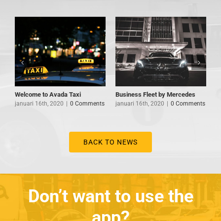
Welcome to Avada Taxi
Business Fleet by Mercedes
S
januari 16th, 2020
|
0 Comments
januari 16th, 2020
|
0 Comments
j
BACK TO NEWS
Don’t want to use the
app?