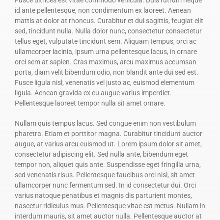
Fusce ultrices est vitae commodo vehicula. Duis rutrum neque
id ante pellentesque, non condimentum ex laoreet. Aenean
mattis at dolor at rhoncus. Curabitur et dui sagittis, feugiat elit
sed, tincidunt nulla. Nulla dolor nunc, consectetur consectetur
tellus eget, vulputate tincidunt sem. Aliquam tempus, orci ac
ullamcorper lacinia, ipsum urna pellentesque lacus, in ornare
orci sem at sapien. Cras maximus, arcu maximus accumsan
porta, diam velit bibendum odio, non blandit ante dui sed est.
Fusce ligula nisl, venenatis vel justo ac, euismod elementum
ligula. Aenean gravida ex eu augue varius imperdiet.
Pellentesque laoreet tempor nulla sit amet ornare.
Nullam quis tempus lacus. Sed congue enim non vestibulum
pharetra. Etiam et porttitor magna. Curabitur tincidunt auctor
augue, at varius arcu euismod ut. Lorem ipsum dolor sit amet,
consectetur adipiscing elit. Sed nulla ante, bibendum eget
tempor non, aliquet quis ante. Suspendisse eget fringilla urna,
sed venenatis risus. Pellentesque faucibus orci nisl, sit amet
ullamcorper nunc fermentum sed. In id consectetur dui. Orci
varius natoque penatibus et magnis dis parturient montes,
nascetur ridiculus mus. Pellentesque vitae est metus. Nullam in
interdum mauris, sit amet auctor nulla. Pellentesque auctor at